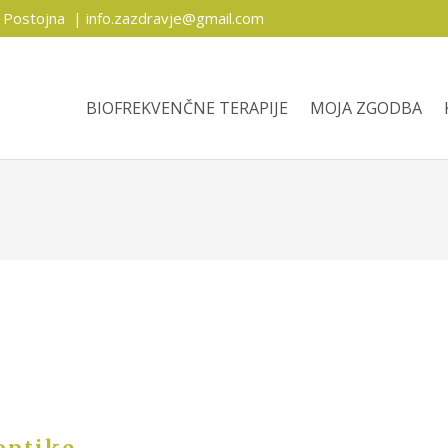
, Postojna
|
info.zazdravje@gmail.com
BIOFREKVENČNE TERAPIJE
MOJA ZGODBA