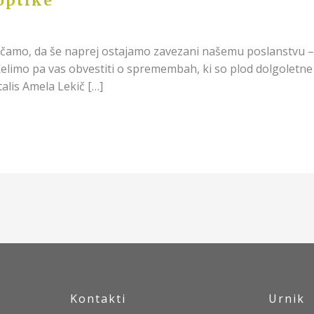
optike
ščamo, da še naprej ostajamo zavezani našemu poslanstvu – 
Želimo pa vas obvestiti o spremembah, ki so plod dolgoletne 
alis Amela Lekič […]
Kontakti
Urnik