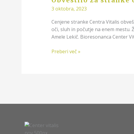
Obvestilo za stranke 
optike
3 oktobra, 2023
Cenjene stranke Centra Vitalis obve
oči, sluh in počutje na enem mestu. 
Amele Lekič. Bioresonanca Center Vit
Preberi več »